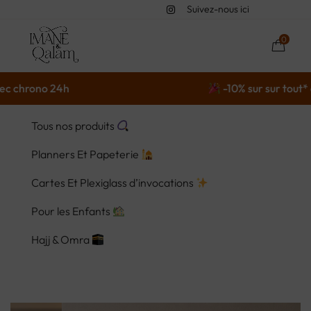
Suivez-nous ici
0
ono 24h
-10% sur sur tout* avec l
Tous nos produits
Planners Et Papeterie
Cartes Et Plexiglass d’invocations
Pour les Enfants
Hajj & Omra