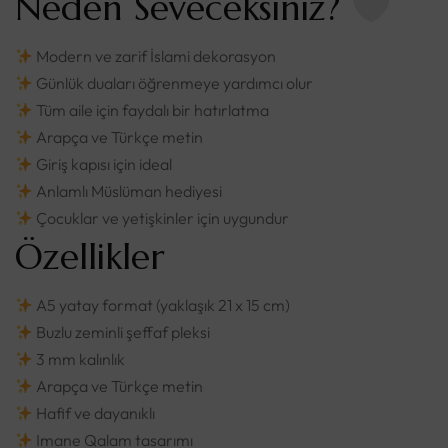
Neden Seveceksiniz?
Modern ve zarif İslami dekorasyon
Günlük duaları öğrenmeye yardımcı olur
Tüm aile için faydalı bir hatırlatma
Arapça ve Türkçe metin
Giriş kapısı için ideal
Anlamlı Müslüman hediyesi
Çocuklar ve yetişkinler için uygundur
Özellikler
A5 yatay format (yaklaşık 21 x 15 cm)
Buzlu zeminli şeffaf pleksi
3 mm kalınlık
Arapça ve Türkçe metin
Hafif ve dayanıklı
Imane Qalam tasarımı