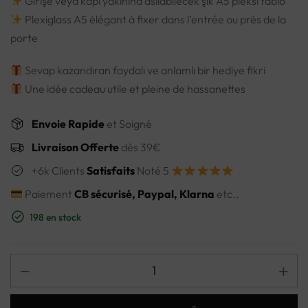
Girişe veya kapı yakınına asılabilecek şık A5 pleksi tablo
Plexiglass A5 élégant à fixer dans l’entrée ou près de la
porte
Sevap kazandıran faydalı ve anlamlı bir hediye fikri
Une idée cadeau utile et pleine de hassanettes
Envoie Rapide
et Soigné
Livraison Offerte
dès 39€
+6k Clients
Satisfaits
Noté 5
Paiement
CB sécurisé, Paypal, Klarna
etc..
198 en stock