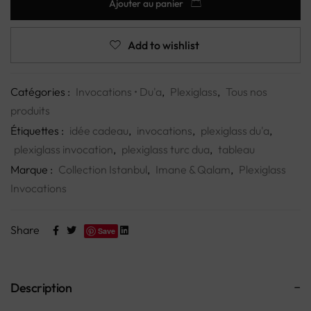
Ajouter au panier
Add to wishlist
Catégories :
Invocations • Du'a
,
Plexiglass
,
Tous nos
produits
Étiquettes :
idée cadeau
,
invocations
,
plexiglass du'a
,
plexiglass invocation
,
plexiglass turc dua
,
tableau
Marque :
Collection Istanbul
,
Imane & Qalam
,
Plexiglass
Invocations
Share
Save
Description