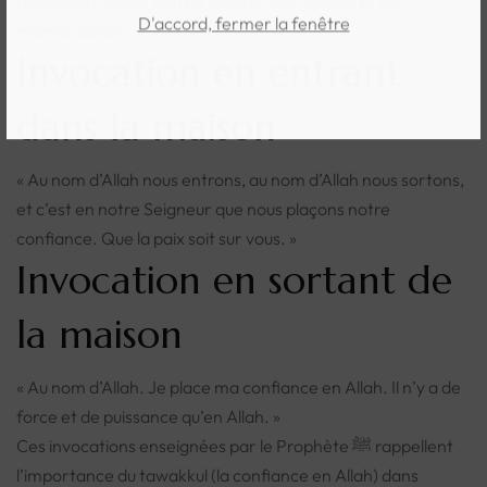
traduction turque afin de faciliter leur lecture et leur
D'accord, fermer la fenêtre
mémorisation.
Invocation en entrant
dans la maison
« Au nom d’Allah nous entrons, au nom d’Allah nous sortons,
et c’est en notre Seigneur que nous plaçons notre
confiance. Que la paix soit sur vous. »
Invocation en sortant de
la maison
« Au nom d’Allah. Je place ma confiance en Allah. Il n’y a de
force et de puissance qu’en Allah. »
Ces invocations enseignées par le Prophète ﷺ rappellent
l’importance du tawakkul (la confiance en Allah) dans