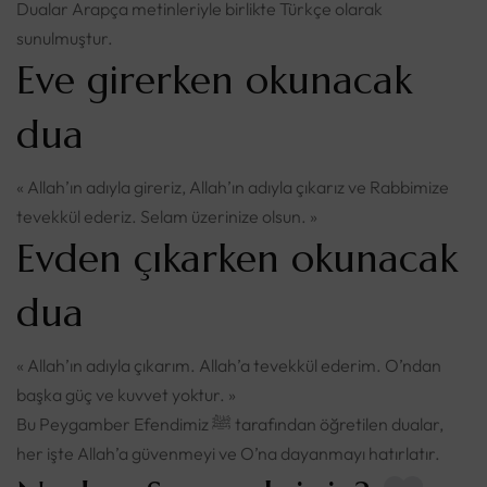
Dualar Arapça metinleriyle birlikte Türkçe olarak
sunulmuştur.
Eve girerken okunacak
dua
« Allah’ın adıyla gireriz, Allah’ın adıyla çıkarız ve Rabbimize
tevekkül ederiz. Selam üzerinize olsun. »
Evden çıkarken okunacak
dua
« Allah’ın adıyla çıkarım. Allah’a tevekkül ederim. O’ndan
başka güç ve kuvvet yoktur. »
Bu Peygamber Efendimiz ﷺ tarafından öğretilen dualar,
her işte Allah’a güvenmeyi ve O’na dayanmayı hatırlatır.