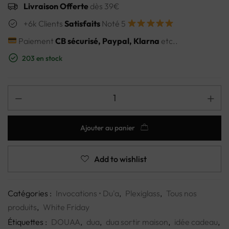
Livraison Offerte
dès 39€
+6k Clients
Satisfaits
Noté 5
Paiement
CB sécurisé, Paypal, Klarna
etc..
203 en stock
Ajouter au panier
Add to wishlist
Catégories :
Invocations • Du'a
,
Plexiglass
,
Tous nos
produits
,
White Friday
Étiquettes :
DOUAA
,
dua
,
dua sortir maison
,
idée cadeau
,