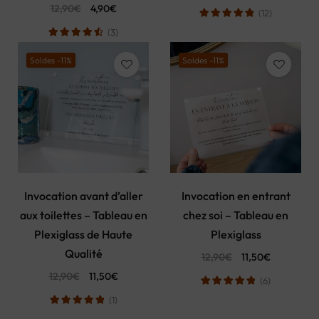
12,90
€
4,90
€
(12)
(3)
Soldes -11%
Soldes -11%
Invocation avant d’aller
Invocation en entrant
aux toilettes – Tableau en
chez soi – Tableau en
Plexiglass de Haute
Plexiglass
Qualité
12,90
€
11,50
€
12,90
€
11,50
€
(6)
(1)