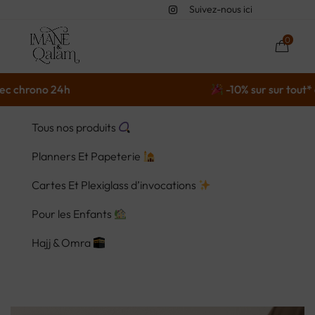
Suivez-nous ici
0
ono 24h
-10% sur sur tout* avec l
Tous nos produits
Planners Et Papeterie
Cartes Et Plexiglass d’invocations
Pour les Enfants
Hajj & Omra