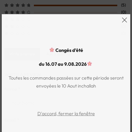
(5)
(0)
(0)
(0)
(0)
Congés d’été
Write a review
Ask a question
du 16.07 au 9.08.2026
WRITE A REVIEW
Toutes les commandes passées sur cette période seront
envoyées le 10 Aout inchallah
Name *
D'accord, fermer la fenêtre
Email *