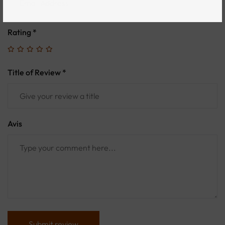
Rating
*
Title of Review *
Avis