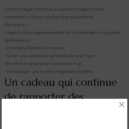
Cette horloge constitue un excellent support pour
transmettre l’amour de la prière aux enfants.
Elle aide à :
• Apprendre progressivement les horaires des cinq prières
quotidiennes
• Entendre l’Adhan à la maison
• Créer une ambiance spirituelle dans le foyer
• Faciliter le réveil pour la prière du Fajr
• Développer une routine religieuse régulière
Un cadeau qui continue
de rapporter des
hassanates
Offrir une horloge Adhan, c’est offrir un rappel bénéfique