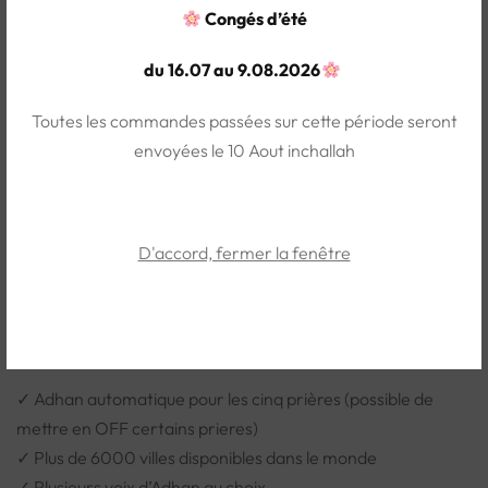
qui accompagne une famille chaque jour.
Congés d’été
À chaque prière accomplie grâce à ce rappel, vous espérez
du 16.07 au 9.08.2026
une récompense auprès d’Allah.
Une belle idée cadeau pour :
Toutes les commandes passées sur cette période seront
• Un mariage
envoyées le 10 Aout inchallah
• Une crémaillère
• Le Ramadan ou L’Aïd
• Le retour du Hajj
• Un proche souhaitant renforcer sa pratique
D'accord, fermer la fenêtre
Les points forts de
l’Horloge Adhani
✓ Adhan automatique pour les cinq prières (possible de
mettre en OFF certains prieres)
✓ Plus de 6000 villes disponibles dans le monde
✓ Plusieurs voix d’Adhan au choix