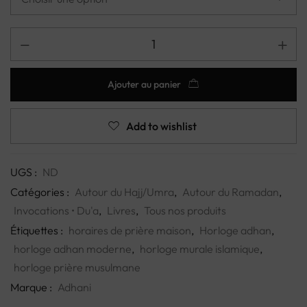
Ajouter au panier
Add to wishlist
UGS :
ND
Catégories :
Autour du Hajj/Umra
,
Autour du Ramadan
,
Invocations • Du'a
,
Livres
,
Tous nos produits
Étiquettes :
horaires de prière maison
,
Horloge adhan
,
horloge adhan moderne
,
horloge murale islamique
,
horloge prière musulmane
Marque :
Adhani