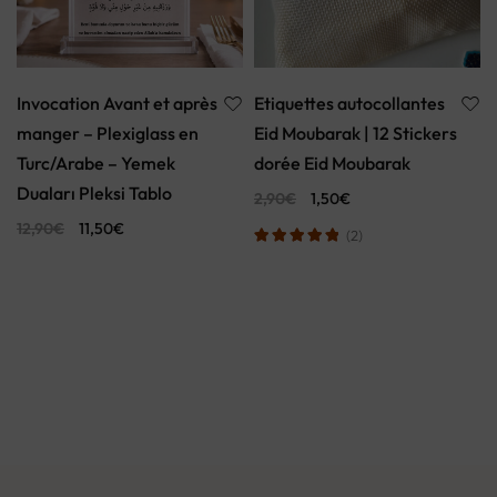
Invocation Avant et après
Etiquettes autocollantes
manger – Plexiglass en
Eid Moubarak | 12 Stickers
Turc/Arabe – Yemek
dorée Eid Moubarak
Duaları Pleksi Tablo
2,90
€
1,50
€
12,90
€
11,50
€
(2)