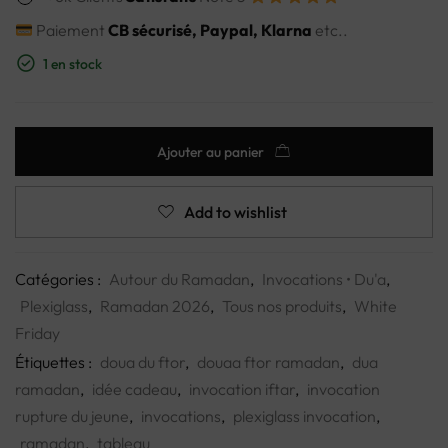
Paiement
CB sécurisé, Paypal, Klarna
etc..
1 en stock
Ajouter au panier
Add to wishlist
Catégories :
Autour du Ramadan
,
Invocations • Du'a
,
Plexiglass
,
Ramadan 2026
,
Tous nos produits
,
White
Friday
Étiquettes :
doua du ftor
,
douaa ftor ramadan
,
dua
ramadan
,
idée cadeau
,
invocation iftar
,
invocation
rupture du jeune
,
invocations
,
plexiglass invocation
,
ramadan
,
tableau