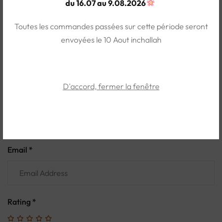
du 16.07 au 9.08.2026
(0)
Toutes les commandes passées sur cette période seront
Write a review
Ask a question
envoyées le 10 Aout inchallah
WRITE A REVIEW
D'accord, fermer la fenêtre
Name *
Email *
Rating
*