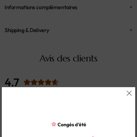
Informations complémentaires
Shipping & Delivery
Avis des clients
4.7
Based on 3 Reviews
(2)
(1)
Congés d’été
(0)
(0)