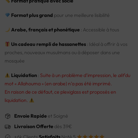
Format pratique avec socle
Format plus grand
pour une meilleure lisibilité
Arabe, français et phonétique
: Accessible à tous
Un cadeau rempli de hassanettes
: Idéal à offrir à vos
proches, nouveaux musulmans ou à déposer dans une
mosquée
Liquidation
:
Suite à un problème d’impression, le
alif
du
mot « Allahouma » (en arabe) n’a pas été imprimé.
En raison de ce défaut, ce plexiglass est proposés en
liquidation.
Envoie Rapide
et Soigné
Livraison Offerte
dès 39€
+6k Clients
Satisfaits
Noté 5