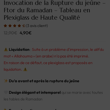
Invocation de la Rupture du jeûne –
Ftor du Ramadan – Tableau en
Plexiglass de Haute Qualité
(
3
avis client)
12,90
€
4,90
€
Liquidation
:
Suite à un problème d’impression, le
alif
du
mot « Allahouma » (en arabe) n’a pas été imprimé.
En raison de ce défaut, ce plexiglass est proposés en
liquidation.
Du’a avant et après la rupture du jeûne
Design élégant et intemporel
qui se marie avec toutes
les tables de Ramadan