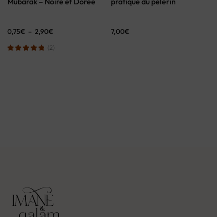
Mubarak – Noire et Dorée
pratique du pèlerin
0,75
€
–
2,90
€
7,00
€
(2)