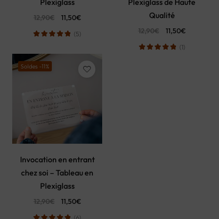
Plexiglass
Plexiglass de Haute
Qualité
12,90
€
11,50
€
12,90
€
11,50
€
(5)
(1)
Soldes -11%
Invocation en entrant
chez soi – Tableau en
Plexiglass
12,90
€
11,50
€
(6)