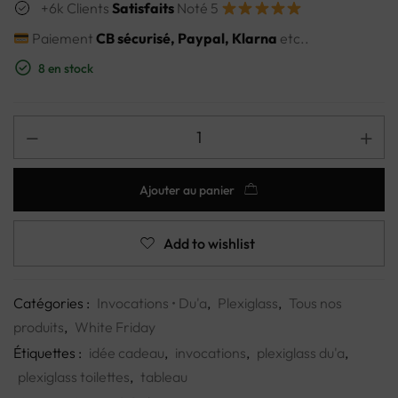
+6k Clients
Satisfaits
Noté 5
Paiement
CB sécurisé, Paypal, Klarna
etc..
8 en stock
Ajouter au panier
Add to wishlist
Catégories :
Invocations • Du'a
,
Plexiglass
,
Tous nos
produits
,
White Friday
Étiquettes :
idée cadeau
,
invocations
,
plexiglass du'a
,
plexiglass toilettes
,
tableau