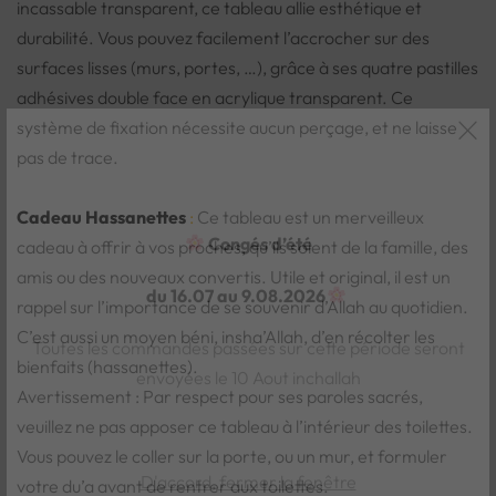
incassable transparent, ce tableau allie esthétique et
durabilité. Vous pouvez facilement l’accrocher sur des
surfaces lisses (murs, portes, …), grâce à ses quatre pastilles
adhésives double face en acrylique transparent. Ce
système de fixation nécessite aucun perçage, et ne laisse
pas de trace.
Cadeau Hassanettes
:
Ce tableau est un merveilleux
cadeau à offrir à vos proches, qu’ils soient de la famille, des
Congés d’été
amis ou des nouveaux convertis. Utile et original, il est un
rappel sur l’importance de se souvenir d’Allah au quotidien.
du 16.07 au 9.08.2026
C’est aussi un moyen béni, insha’Allah, d’en récolter les
Toutes les commandes passées sur cette période seront
bienfaits (hassanettes).
envoyées le 10 Aout inchallah
Avertissement : Par respect pour ses paroles sacrés,
veuillez ne pas apposer ce tableau à l’intérieur des toilettes.
Vous pouvez le coller sur la porte, ou un mur, et formuler
votre du’a avant de rentrer aux toilettes.