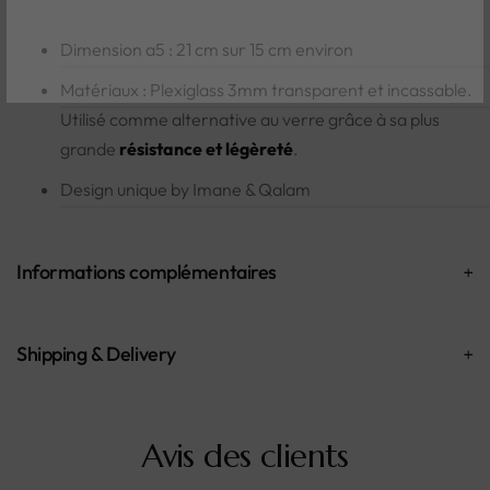
D'accord, fermer la fenêtre
Dimension a5 : 21 cm sur 15 cm environ
Matériaux : Plexiglass 3mm transparent et incassable.
Utilisé comme alternative au verre grâce à sa plus
grande
résistance et légèreté
.
Design unique by Imane & Qalam
Informations complémentaires
Shipping & Delivery
Avis des clients