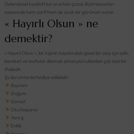
Geleneksel kıyafetli kız ve erkek çocuk illüstrasyonları
sayesinde hem zarif hem de sıcak bir görünüm sunar.
« Hayırlı Olsun » ne
demektir?
« Hayırlı Olsun », bir kişinin hayatındaki güzel bir olay için iyilik,
bereket ve mutluluk dilemek amacıyla kullanılan çok özel bir
ifadedir.
Şu durumlarda hediye edilebilir:
Bayram
Doğum
Sünnet
Okul başarısı
Yeni iş
Evlilik
Yeni ev