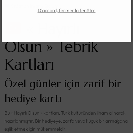
Création Imane Qalam
D'accord, fermer la fenêtre
« Hayırlı
Olsun » Tebrik
Kartları
Özel günler için zarif bir
hediye kartı
Bu « Hayırlı Olsun » kartları, Türk kültüründen ilham alınarak
hazırlanmıştır. Bir hediyeye, zarfa veya küçük bir armağana
eşlik etmek için mükemmeldir.