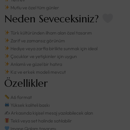
Mutlu ve özel tüm günler
Neden Seveceksiniz?
Türk kültüründen ilham alan özel tasarım
Zarif ve zamansız görünüm
Hediye veya zarfla birlikte sunmak için ideal
Çocuklar ve yetişkinler için uygun
Anlamlı ve güzel bir hatıra
Kız ve erkek modeli mevcut
Özellikler
A6 format
Yüksek kaliteli baskı
✍️ Arkasında kişisel mesaj yazılabilecek alan
Tekli veya set halinde satılabilir
Imane Qalam tasarımı