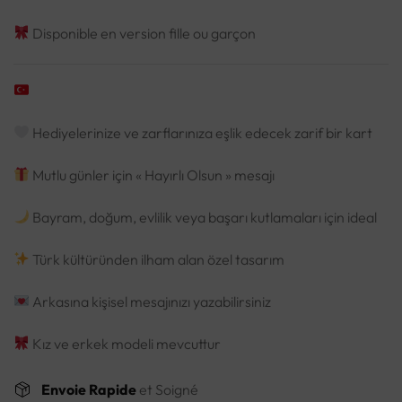
Disponible en version fille ou garçon
Hediyelerinize ve zarflarınıza eşlik edecek zarif bir kart
Mutlu günler için « Hayırlı Olsun » mesajı
Bayram, doğum, evlilik veya başarı kutlamaları için ideal
Türk kültüründen ilham alan özel tasarım
Arkasına kişisel mesajınızı yazabilirsiniz
Kız ve erkek modeli mevcuttur
Envoie Rapide
et Soigné