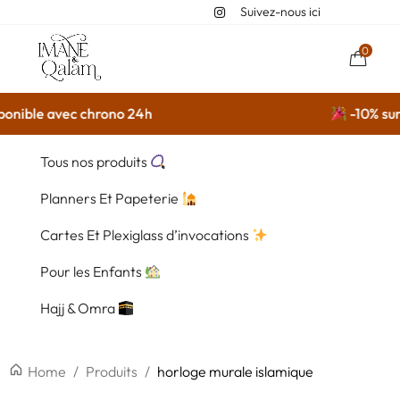
Suivez-nous ici
0
nible avec chrono 24h
-10% sur su
Tous nos produits
Planners Et Papeterie
Cartes Et Plexiglass d’invocations
Pour les Enfants
Hajj & Omra
Home
/
Produits
/
horloge murale islamique