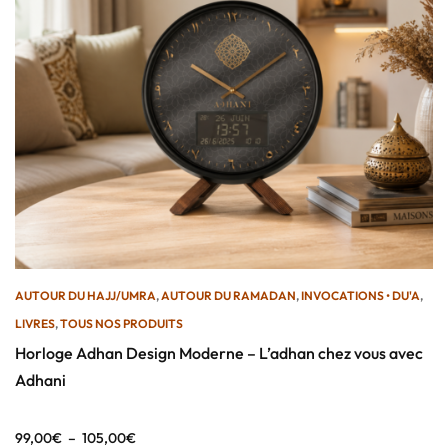
AUTOUR DU HAJJ/UMRA
,
AUTOUR DU RAMADAN
,
INVOCATIONS • DU'A
,
LIVRES
,
TOUS NOS PRODUITS
Horloge Adhan Design Moderne – L’adhan chez vous avec
Adhani
99,00
€
–
105,00
€