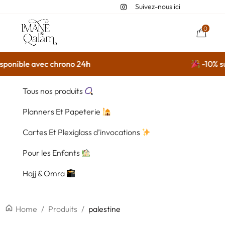
Suivez-nous ici
0
onible avec chrono 24h
-10% sur 
Tous nos produits
Planners Et Papeterie
Cartes Et Plexiglass d’invocations
Pour les Enfants
Hajj & Omra
Home
/
Produits
/
palestine