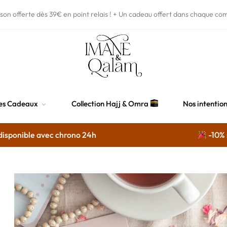
ison offerte dès 39€
en point relais !
+ Un cadeau offert dans chaque co
es Cadeaux
Collection Hajj & Omra
Nos intentio
ponible avec chrono 24h
-10% sur 