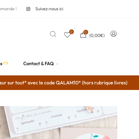
mmande !
Suivez-nous ici
0
0
(
0,00
€
)
ns
Contact & FAQ
sur tout* avec le code QALAM10* (hors rubrique livres)