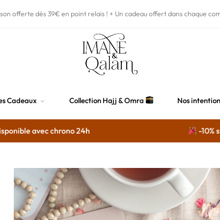
ison offerte dès 39€
en point relais !
+ Un cadeau offert dans chaque co
es Cadeaux
Collection Hajj & Omra
Nos intentio
onible avec chrono 24h
-10% sur s