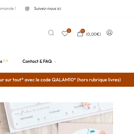
mmande !
Suivez-nous ici
0
0
(
0,00
€
)
ns
Contact & FAQ
ur tout* avec le code QALAM10* (hors rubrique livres)