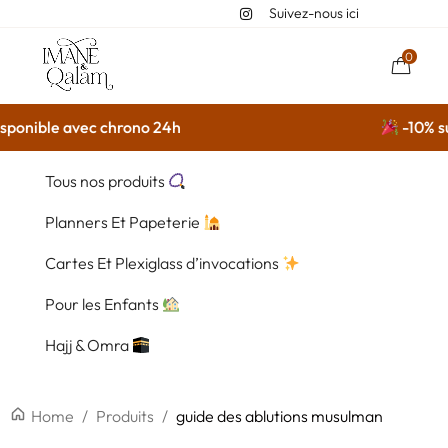
Suivez-nous ici
0
ponible avec chrono 24h
-10% sur
Tous nos produits
Planners Et Papeterie
Cartes Et Plexiglass d’invocations
Pour les Enfants
Hajj & Omra
Home
/
Produits
/
guide des ablutions musulman