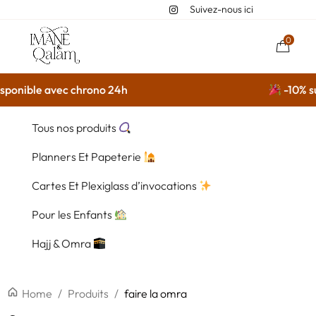
Suivez-nous ici
0
ponible avec chrono 24h
-10% sur
Tous nos produits
Planners Et Papeterie
Cartes Et Plexiglass d’invocations
Pour les Enfants
Hajj & Omra
Home
/
Produits
/
faire la omra