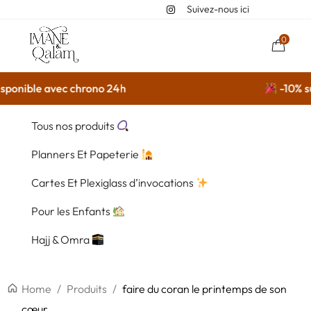
Suivez-nous ici
0
sponible avec chrono 24h
-10% sur
Tous nos produits
Planners Et Papeterie
Cartes Et Plexiglass d’invocations
Pour les Enfants
Hajj & Omra
Home
/
Produits
/
faire du coran le printemps de son
cœur