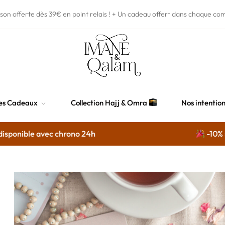
ison offerte dès 39€
en point relais !
+ Un cadeau offert dans chaque co
es Cadeaux
Collection Hajj & Omra
Nos intentio
ponible avec chrono 24h
-10% sur 