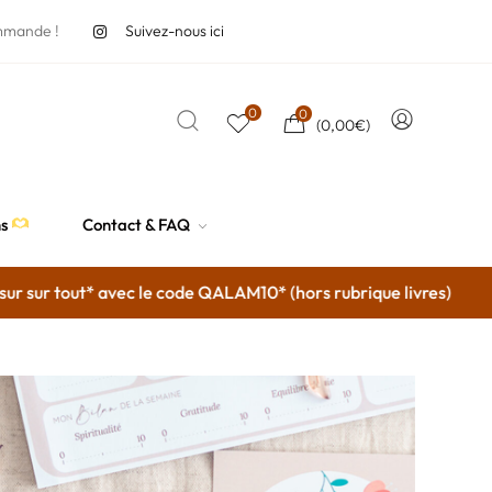
mmande !
Suivez-nous ici
0
0
(
0,00
€
)
ns
Contact & FAQ
sur tout* avec le code QALAM10* (hors rubrique livres)