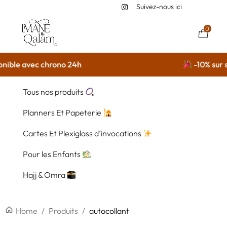
Suivez-nous ici
0
nible avec chrono 24h
-10% sur su
Tous nos produits
Planners Et Papeterie
Cartes Et Plexiglass d’invocations
Pour les Enfants
Hajj & Omra
Home
/
Produits
/
autocollant