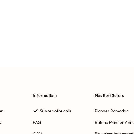
Informations
Nos Best Sellers
er
Suivre votre colis
Planner Ramadan
s
FAQ
Rahma Planner Annu
CGV
Plexiglass Invocation