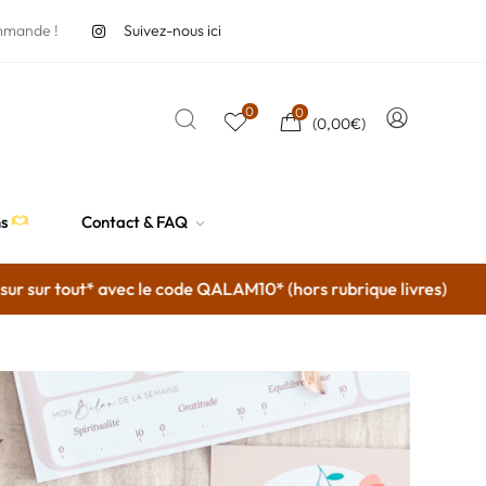
mmande !
Suivez-nous ici
0
0
(
0,00
€
)
ns
Contact & FAQ
sur tout* avec le code QALAM10* (hors rubrique livres)