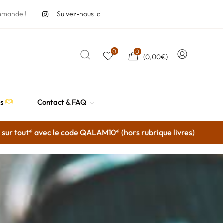
mmande !
Suivez-nous ici
0
0
(
0,00
€
)
ns
Contact & FAQ
avec le code QALAM10* (hors rubrique livres)