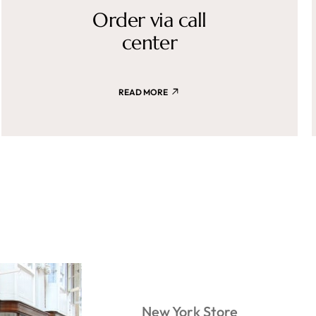
Order via call
center
READ MORE
Congés
du 16.07 au 9
Toutes les commandes pas
seront envoyées le 1
D'accord, ferme
New York Store