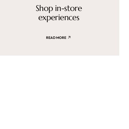
Shop in-store
experiences
READ MORE
 d’été
.08.2026
sées sur cette période
0 Aout inchallah
r la fenêtre