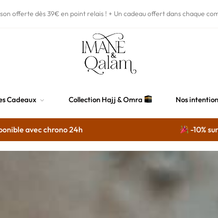
ison offerte dès 39€
en point relais !
+ Un cadeau offert dans chaque co
es Cadeaux
Collection Hajj & Omra
Nos intentio
ec chrono 24h
-10% sur sur tout* 