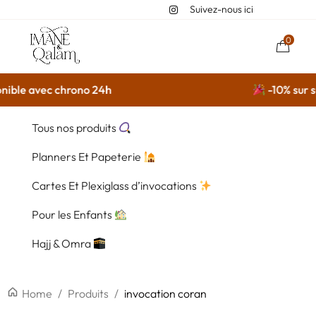
Suivez-nous ici
0
le avec chrono 24h
-10% sur sur t
Tous nos produits
Planners Et Papeterie
Cartes Et Plexiglass d’invocations
Pour les Enfants
Hajj & Omra
Home
/
Produits
/
invocation coran