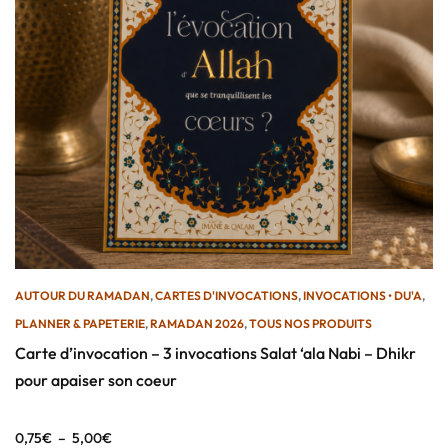
AUTOUR DU RAMADAN
,
CARTES D'INVOCATIONS
,
INVOCATIONS • DU'A
,
PLANNER & PAPETERIE
,
RAMADAN 2026
,
TOUS NOS PRODUITS
Carte d’invocation – 3 invocations Salat ‘ala Nabi – Dhikr
pour apaiser son coeur
0,75
€
–
5,00
€